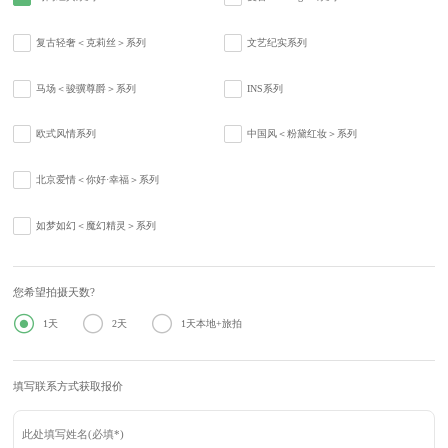
复古轻奢＜克莉丝＞系列
文艺纪实系列
马场＜骏骥尊爵＞系列
INS系列
欧式风情系列
中国风＜粉黛红妆＞系列
北京爱情＜你好·幸福＞系列
如梦如幻＜魔幻精灵＞系列
您希望拍摄天数?



1天
2天
1天本地+旅拍
填写联系方式获取报价