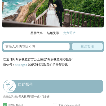
品牌故事
结婚资讯
免费通话
接通客服
欢迎订阅谢安视觉官方公众微信"谢安视觉婚纱摄影"
微信号 :
beijingxa
以便及时获取我们的最新资讯
自助报价
您喜欢的婚纱照风格系列是什么?(可多选)
时尚经典系列
复古＜Vintage＞系列