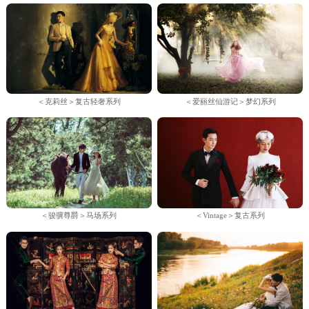
＜克莉丝＞复古轻奢系列
＜爱丽丝仙游记＞梦幻系列
＜骏骥尊爵＞马场系列
＜Vintage＞复古系列