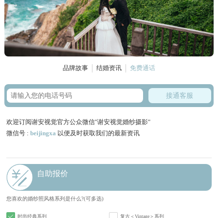
品牌故事
结婚资讯
免费通话
接通客服
欢迎订阅谢安视觉官方公众微信"谢安视觉婚纱摄影"
微信号 :
beijingxa
以便及时获取我们的最新资讯
自助报价
您喜欢的婚纱照风格系列是什么?(可多选)
时尚经典系列
复古＜Vintage＞系列