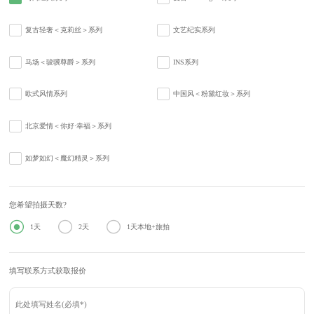
复古轻奢＜克莉丝＞系列
文艺纪实系列
马场＜骏骥尊爵＞系列
INS系列
欧式风情系列
中国风＜粉黛红妆＞系列
北京爱情＜你好·幸福＞系列
如梦如幻＜魔幻精灵＞系列
您希望拍摄天数?



1天
2天
1天本地+旅拍
填写联系方式获取报价