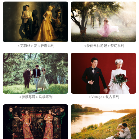
＜克莉丝＞复古轻奢系列
＜爱丽丝仙游记＞梦幻系列
＜骏骥尊爵＞马场系列
＜Vintage＞复古系列