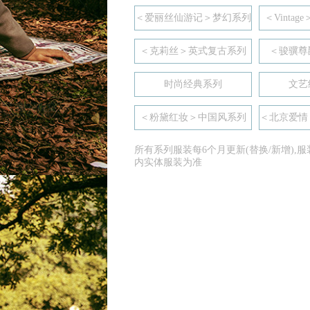
＜爱丽丝仙游记＞梦幻系列
＜Vinta
＜克莉丝＞英式复古系列
＜骏骥尊
时尚经典系列
文艺
＜粉黛红妆＞中国风系列
＜北京爱情
所有系列服装每6个月更新(替换/新增),
内实体服装为准