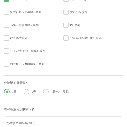
复古轻奢＜克莉丝＞系列
文艺纪实系列
马场＜骏骥尊爵＞系列
INS系列
欧式风情系列
中国风＜粉黛红妆＞系列
北京爱情＜你好·幸福＞系列
如梦如幻＜魔幻精灵＞系列
您希望拍摄天数?



1天
2天
1天本地+旅拍
填写联系方式获取报价