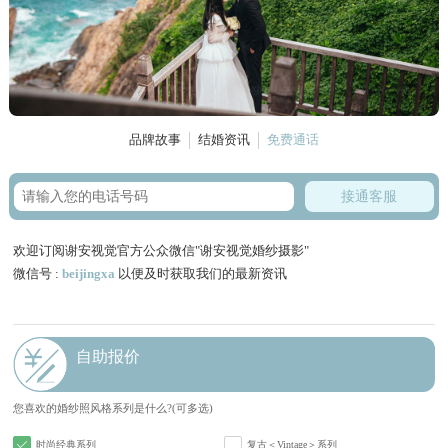
品牌故事
结婚资讯
免费通话
接通客服
欢迎订阅谢安视觉官方公众微信"谢安视觉婚纱摄影"
微信号 :
beijingxa
以便及时获取我们的最新资讯
自助报价
您喜欢的婚纱照风格系列是什么?(可多选)
时尚经典系列
复古＜Vintage＞系列