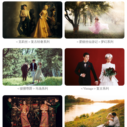
＜克莉丝＞复古轻奢系列
＜爱丽丝仙游记＞梦幻系列
＜骏骥尊爵＞马场系列
＜Vintage＞复古系列