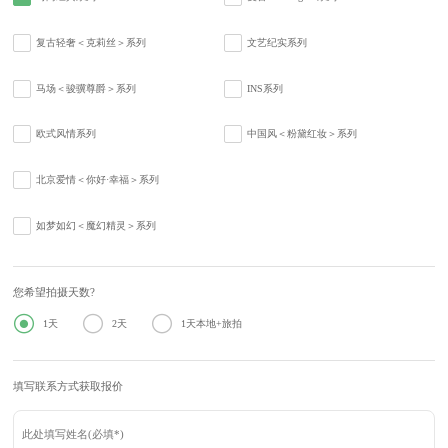
复古轻奢＜克莉丝＞系列
文艺纪实系列
马场＜骏骥尊爵＞系列
INS系列
欧式风情系列
中国风＜粉黛红妆＞系列
北京爱情＜你好·幸福＞系列
如梦如幻＜魔幻精灵＞系列
您希望拍摄天数?



1天
2天
1天本地+旅拍
填写联系方式获取报价