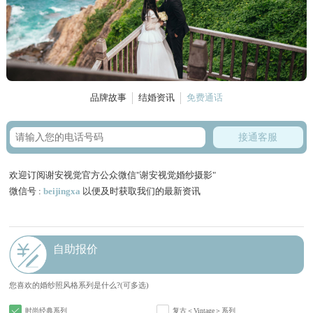
品牌故事
结婚资讯
免费通话
接通客服
欢迎订阅谢安视觉官方公众微信"谢安视觉婚纱摄影"
微信号 :
beijingxa
以便及时获取我们的最新资讯
自助报价
您喜欢的婚纱照风格系列是什么?(可多选)
时尚经典系列
复古＜Vintage＞系列