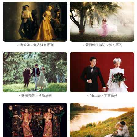
＜克莉丝＞复古轻奢系列
＜爱丽丝仙游记＞梦幻系列
＜骏骥尊爵＞马场系列
＜Vintage＞复古系列